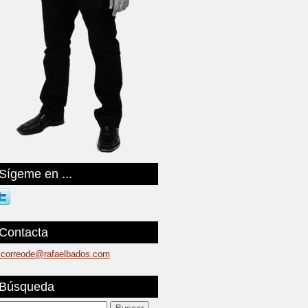
Sígeme en ...
Contacta
lcorreode@rafaelbados.com
Búsqueda